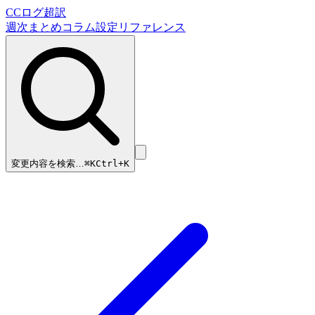
CCログ超訳
週次まとめ
コラム
設定リファレンス
変更内容を検索…
⌘
K
Ctrl+K