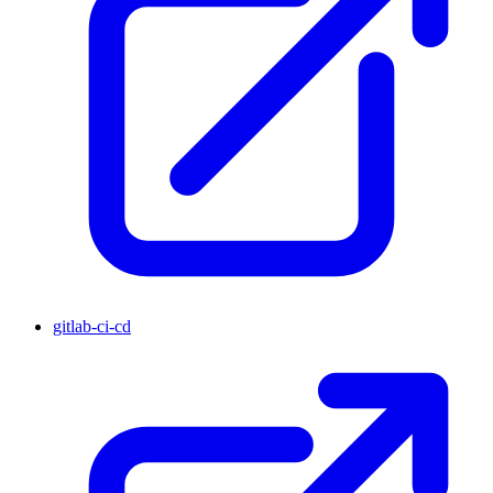
gitlab-ci-cd