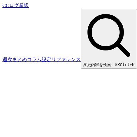
CCログ超訳
週次まとめ
コラム
設定リファレンス
変更内容を検索…
⌘
K
Ctrl+K