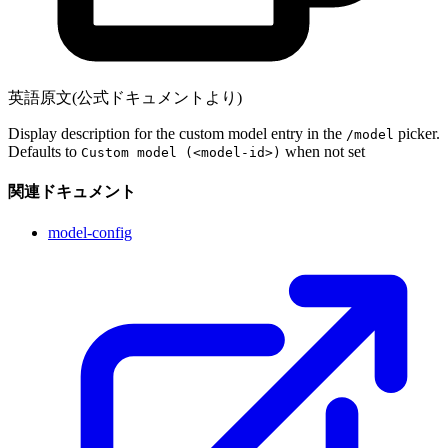
英語原文(公式ドキュメントより)
Display description for the custom model entry in the
picker.
/model
Defaults to
when not set
Custom model (<model-id>)
関連ドキュメント
model-config