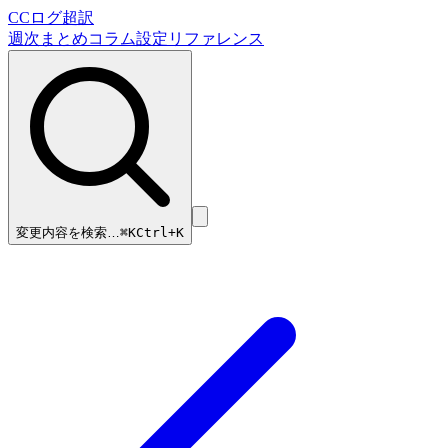
CCログ超訳
週次まとめ
コラム
設定リファレンス
変更内容を検索…
⌘
K
Ctrl+K