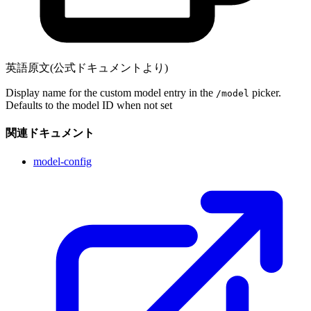
英語原文(公式ドキュメントより)
Display name for the custom model entry in the
picker.
/model
Defaults to the model ID when not set
関連ドキュメント
model-config