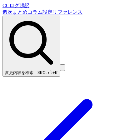
CCログ超訳
週次まとめ
コラム
設定リファレンス
変更内容を検索…
⌘
K
Ctrl+K