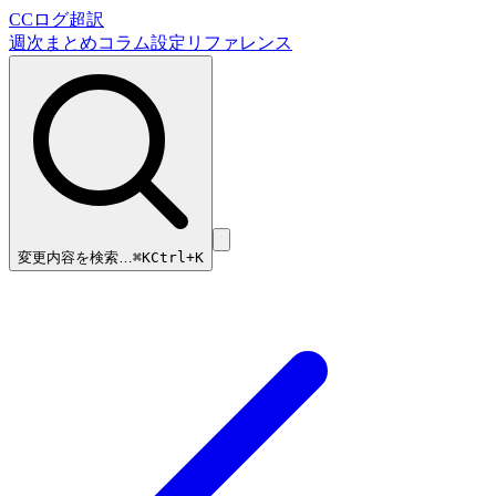
CCログ超訳
週次まとめ
コラム
設定リファレンス
変更内容を検索…
⌘
K
Ctrl+K