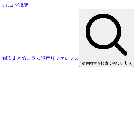
CCログ超訳
週次まとめ
コラム
設定リファレンス
変更内容を検索…
⌘
K
Ctrl+K