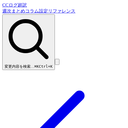
CCログ超訳
週次まとめ
コラム
設定リファレンス
変更内容を検索…
⌘
K
Ctrl+K