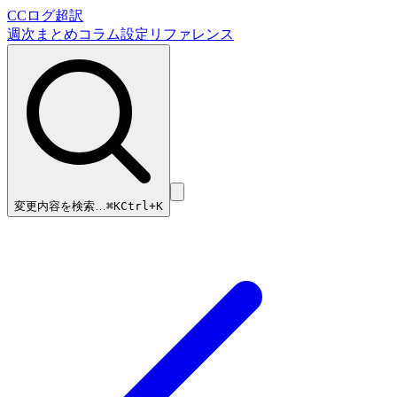
CCログ超訳
週次まとめ
コラム
設定リファレンス
変更内容を検索…
⌘
K
Ctrl+K