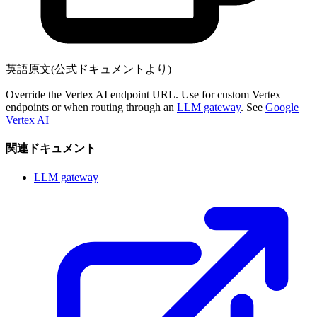
英語原文(公式ドキュメントより)
Override the Vertex AI endpoint URL. Use for custom Vertex
endpoints or when routing through an
LLM gateway
. See
Google
Vertex AI
関連ドキュメント
LLM gateway