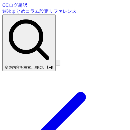
CCログ超訳
週次まとめ
コラム
設定リファレンス
変更内容を検索…
⌘
K
Ctrl+K