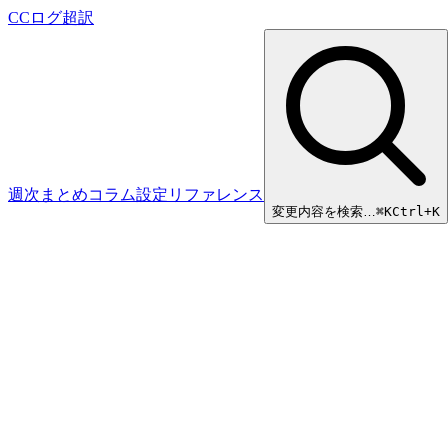
CCログ超訳
週次まとめ
コラム
設定リファレンス
変更内容を検索…
⌘
K
Ctrl+K