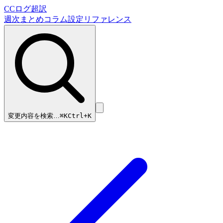
CCログ超訳
週次まとめ
コラム
設定リファレンス
変更内容を検索…
⌘
K
Ctrl+K