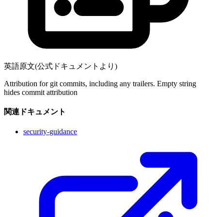
英語原文(公式ドキュメントより)
Attribution for git commits, including any trailers. Empty string
hides commit attribution
関連ドキュメント
security-guidance