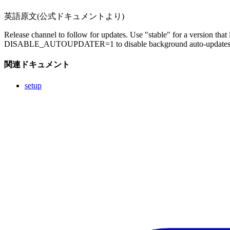
英語原文(公式ドキュメントより)
Release channel to follow for updates. Use "stable" for a version that 
DISABLE_AUTOUPDATER=1 to disable background auto-updates, or
関連ドキュメント
setup