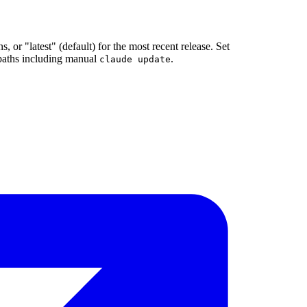
 or "latest" (default) for the most recent release. Set
ths including manual
.
claude update