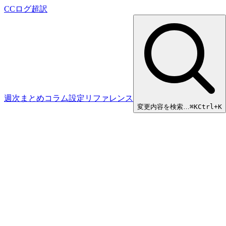
CCログ超訳
週次まとめ
コラム
設定リファレンス
変更内容を検索…
⌘
K
Ctrl+K