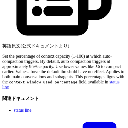
英語原文(公式ドキュメントより)
Set the percentage of context capacity (1-100) at which auto-
compaction triggers. By default, auto-compaction triggers at
approximately 95% capacity. Use lower values like
to compact
50
earlier. Values above the default threshold have no effect. Applies to
both main conversations and subagents. This percentage aligns with
the
field available in
status
context_window.used_percentage
line
関連ドキュメント
status line