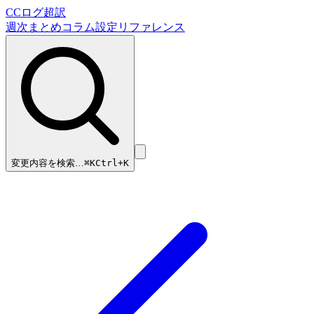
CCログ超訳
週次まとめ
コラム
設定リファレンス
変更内容を検索…
⌘
K
Ctrl+K