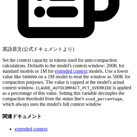
英語原文(公式ドキュメントより)
Set the context capacity in tokens used for auto-compaction
calculations. Defaults to the model's context window: 200K for
standard models or 1M for
extended context
models. Use a lower
value like
on a 1M model to treat the window as 500K for
500000
compaction purposes. The value is capped at the model's actual
context window.
is applied
CLAUDE_AUTOCOMPACT_PCT_OVERRIDE
as a percentage of this value. Setting this variable decouples the
compaction threshold from the status line's
,
used_percentage
which always uses the model's full context window
関連ドキュメント
extended context