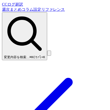
CCログ超訳
週次まとめ
コラム
設定リファレンス
変更内容を検索…
⌘
K
Ctrl+K