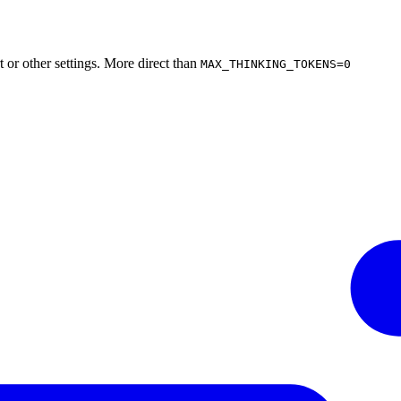
 or other settings. More direct than
MAX_THINKING_TOKENS=0