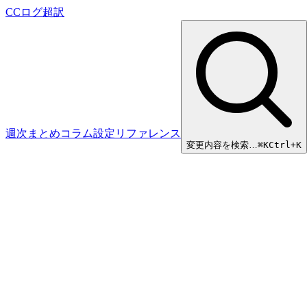
CCログ超訳
週次まとめ
コラム
設定リファレンス
変更内容を検索…
⌘
K
Ctrl+K