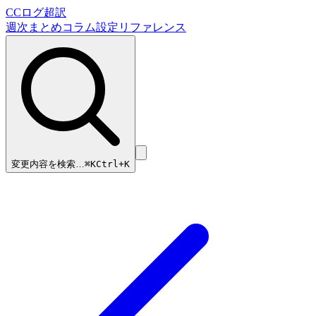
CCログ超訳
週次まとめ
コラム
設定リファレンス
変更内容を検索…
⌘
K
Ctrl+K