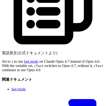
英語原文(公式ドキュメントより)
Set to
to run
fast mode
on Claude Opus 4.7 instead of Opus 4.6.
1
With the variable set,
switches to Opus 4.7; without it,
/fast
/fast
continues to use Opus 4.6
関連ドキュメント
fast mode