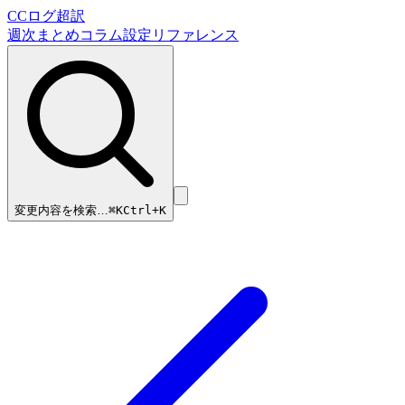
CCログ超訳
週次まとめ
コラム
設定リファレンス
変更内容を検索…
⌘
K
Ctrl+K