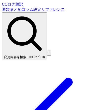
CCログ超訳
週次まとめ
コラム
設定リファレンス
変更内容を検索…
⌘
K
Ctrl+K