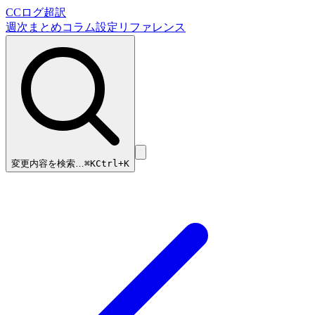
CCログ超訳
週次まとめ
コラム
設定リファレンス
変更内容を検索…
⌘
K
Ctrl+K