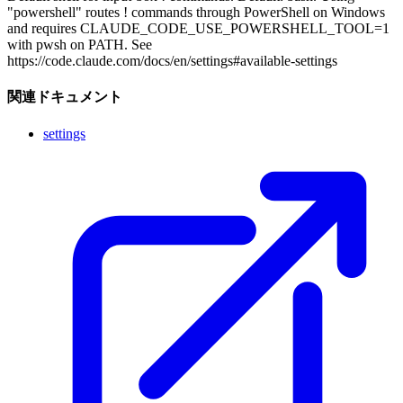
"powershell" routes ! commands through PowerShell on Windows
and requires CLAUDE_CODE_USE_POWERSHELL_TOOL=1
with pwsh on PATH. See
https://code.claude.com/docs/en/settings#available-settings
関連ドキュメント
settings