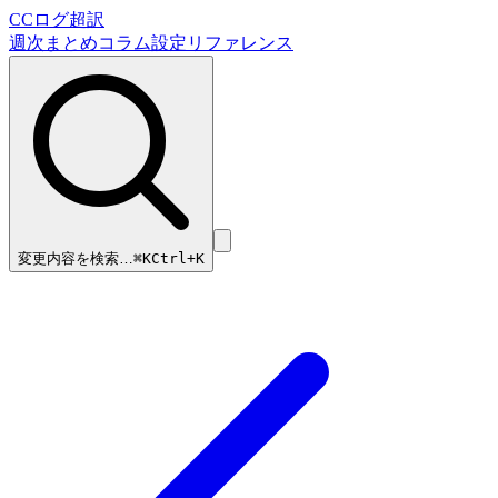
CCログ超訳
週次まとめ
コラム
設定リファレンス
変更内容を検索…
⌘
K
Ctrl+K