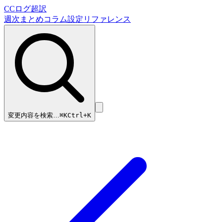
CCログ超訳
週次まとめ
コラム
設定リファレンス
変更内容を検索…
⌘
K
Ctrl+K