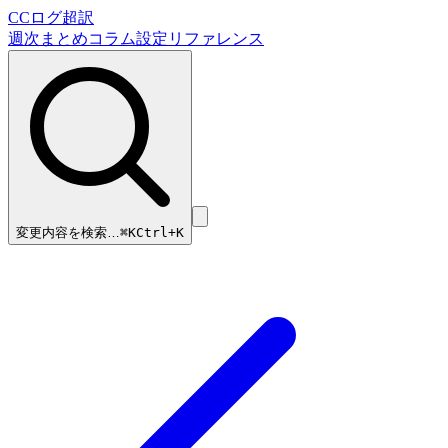
CCログ超訳
週次まとめ
コラム
設定リファレンス
変更内容を検索…
⌘
K
Ctrl+K