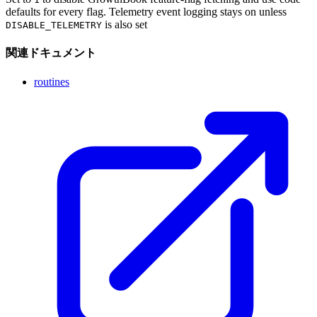
defaults for every flag. Telemetry event logging stays on unless
is also set
DISABLE_TELEMETRY
関連ドキュメント
routines