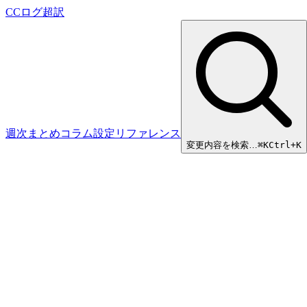
CCログ超訳
週次まとめ
コラム
設定リファレンス
変更内容を検索…
⌘
K
Ctrl+K