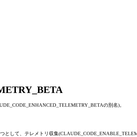
METRY_BETA
ODE_ENHANCED_TELEMETRY_BETAの別名)。
、テレメトリ収集(CLAUDE_CODE_ENABLE_TELE