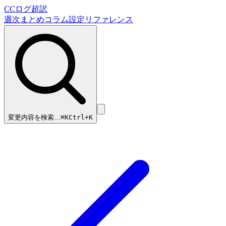
CCログ超訳
週次まとめ
コラム
設定リファレンス
変更内容を検索…
⌘
K
Ctrl+K