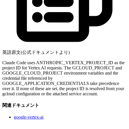
英語原文(公式ドキュメントより)
Claude Code uses ANTHROPIC_VERTEX_PROJECT_ID as the
project ID for Vertex AI requests. The GCLOUD_PROJECT and
GOOGLE_CLOUD_PROJECT environment variables and the
credential file referenced by
GOOGLE_APPLICATION_CREDENTIALS take precedence
over it. If none of these are set, the project ID is resolved from your
gcloud configuration or the attached service account.
関連ドキュメント
google-vertex-ai