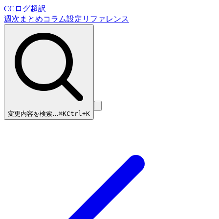
CCログ超訳
週次まとめ
コラム
設定リファレンス
変更内容を検索…
⌘
K
Ctrl+K