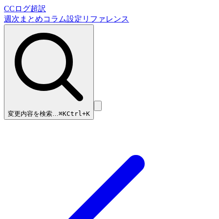
CCログ超訳
週次まとめ
コラム
設定リファレンス
変更内容を検索…
⌘
K
Ctrl+K