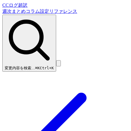
CCログ超訳
週次まとめ
コラム
設定リファレンス
変更内容を検索…
⌘
K
Ctrl+K