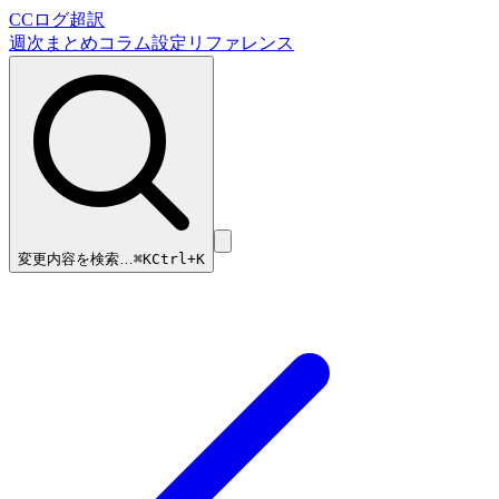
CCログ超訳
週次まとめ
コラム
設定リファレンス
変更内容を検索…
⌘
K
Ctrl+K