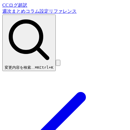
CCログ超訳
週次まとめ
コラム
設定リファレンス
変更内容を検索…
⌘
K
Ctrl+K