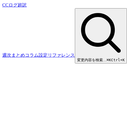
CCログ超訳
週次まとめ
コラム
設定リファレンス
変更内容を検索…
⌘
K
Ctrl+K