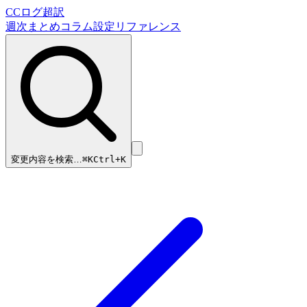
CCログ超訳
週次まとめ
コラム
設定リファレンス
変更内容を検索…
⌘
K
Ctrl+K