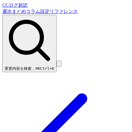
CCログ超訳
週次まとめ
コラム
設定リファレンス
変更内容を検索…
⌘
K
Ctrl+K