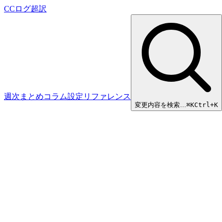
CCログ超訳
週次まとめ
コラム
設定リファレンス
変更内容を検索…
⌘
K
Ctrl+K