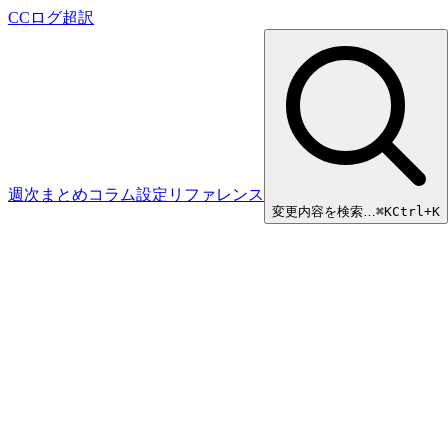
CCログ超訳
週次まとめ
コラム
設定リファレンス
変更内容を検索…
⌘
K
Ctrl+K