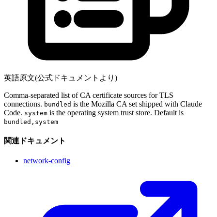
英語原文(公式ドキュメントより)
Comma-separated list of CA certificate sources for TLS
connections.
is the Mozilla CA set shipped with Claude
bundled
Code.
is the operating system trust store. Default is
system
bundled,system
関連ドキュメント
network-config