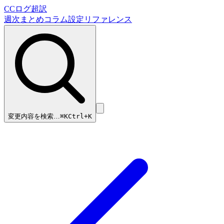
CCログ超訳
週次まとめ
コラム
設定リファレンス
変更内容を検索…
⌘
K
Ctrl+K