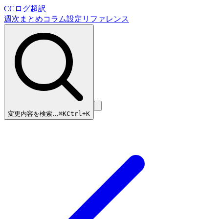
CCログ超訳
週次まとめ
コラム
設定リファレンス
変更内容を検索…
⌘
K
Ctrl+K