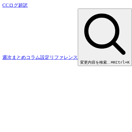
CCログ超訳
週次まとめ
コラム
設定リファレンス
変更内容を検索…
⌘
K
Ctrl+K