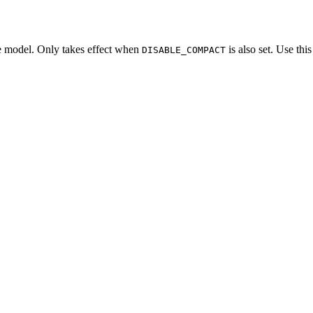
e model. Only takes effect when
is also set. Use th
DISABLE_COMPACT