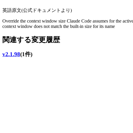
英語原文(公式ドキュメントより)
Override the context window size Claude Code assumes for the activ
context window does not match the built-in size for its name
関連する変更履歴
v2.1.98
(1件)