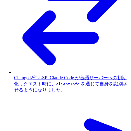
Changed
2件
-
LSP: Claude Code が言語サーバーへの初期
化リクエスト時に、
を通じて自身を識別さ
clientInfo
せるようになりました。