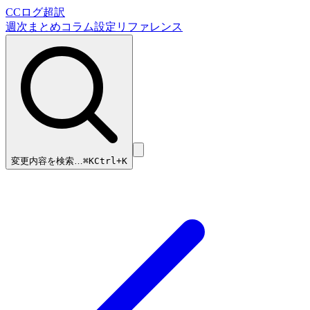
CCログ超訳
週次まとめ
コラム
設定リファレンス
変更内容を検索…
⌘
K
Ctrl+K