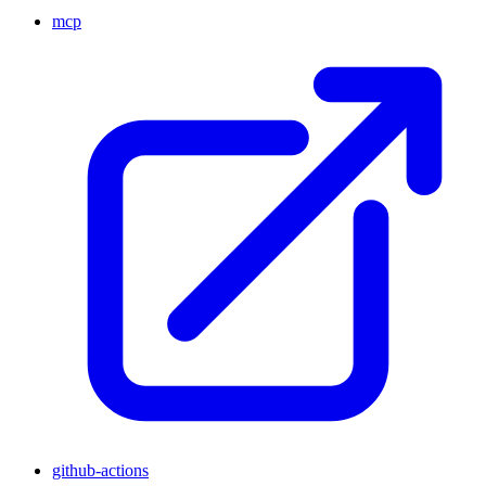
mcp
github-actions