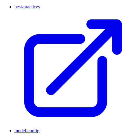
best-practices
model-config