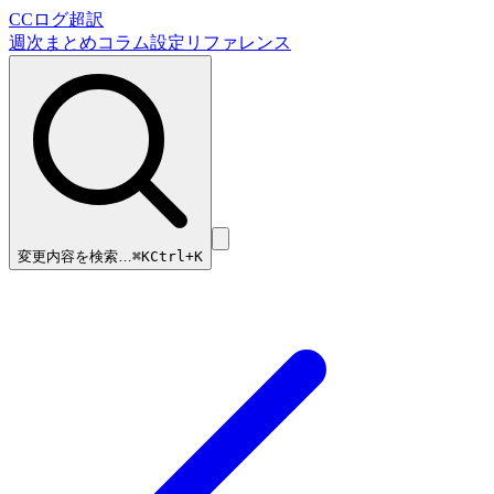
CCログ超訳
週次まとめ
コラム
設定リファレンス
変更内容を検索…
⌘
K
Ctrl+K