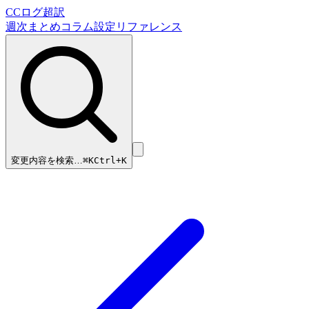
CCログ超訳
週次まとめ
コラム
設定リファレンス
変更内容を検索…
⌘
K
Ctrl+K