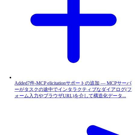
Added
7件
-
MCP elicitationサポートの追加 — MCPサーバ
ーがタスクの途中でインタラクティブなダイアログ(フ
ォーム入力やブラウザURL)を介して構造化データ...