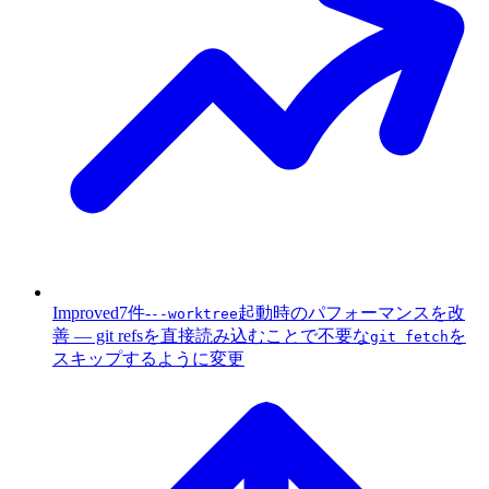
Improved
7件
-
起動時のパフォーマンスを改
--worktree
善 — git refsを直接読み込むことで不要な
を
git fetch
スキップするように変更