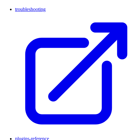
troubleshooting
plugins-reference