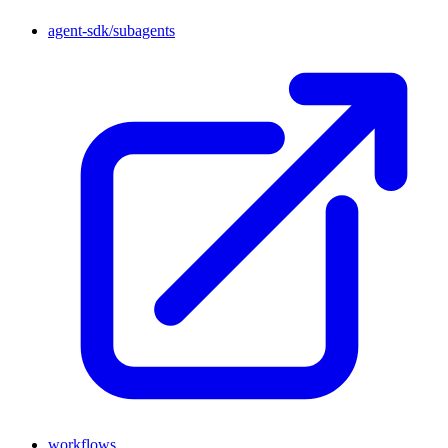
agent-sdk/subagents
workflows