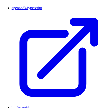
agent-sdk/typescript
hooks-guide