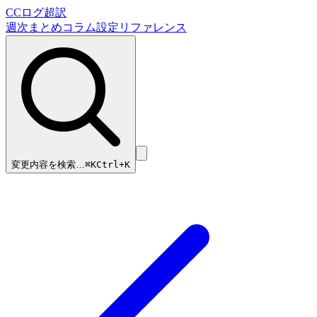
CCログ超訳
週次まとめ
コラム
設定リファレンス
変更内容を検索…
⌘
K
Ctrl+K