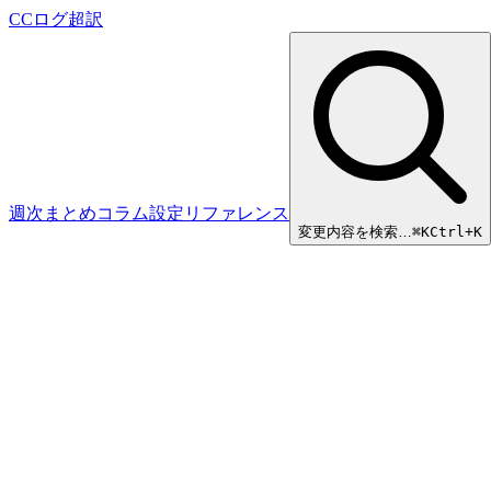
CCログ超訳
週次まとめ
コラム
設定リファレンス
変更内容を検索…
⌘
K
Ctrl+K