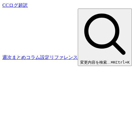
CCログ超訳
週次まとめ
コラム
設定リファレンス
変更内容を検索…
⌘
K
Ctrl+K