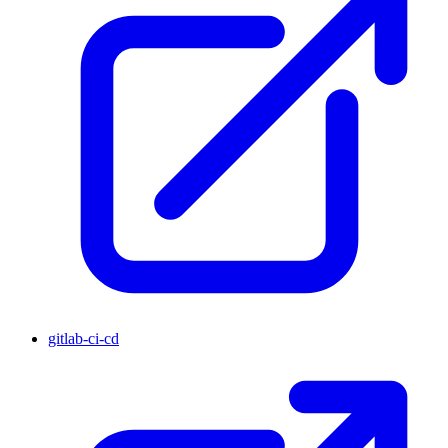
gitlab-ci-cd