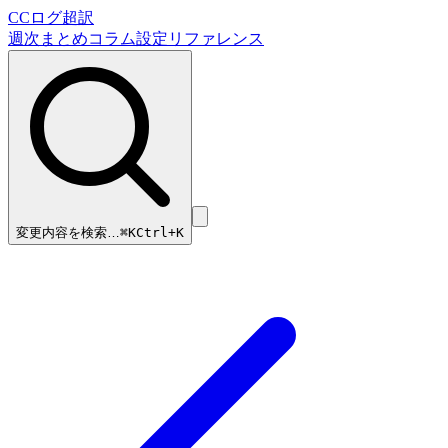
CCログ超訳
週次まとめ
コラム
設定リファレンス
変更内容を検索…
⌘
K
Ctrl+K