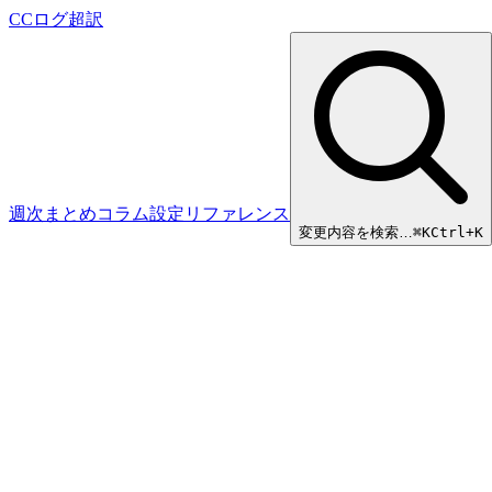
CCログ超訳
週次まとめ
コラム
設定リファレンス
変更内容を検索…
⌘
K
Ctrl+K