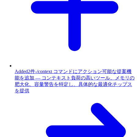
Added
2件
-
/context コマンドにアクション可能な提案機
能を追加 — コンテキスト負荷の高いツール、メモリの
肥大化、容量警告を特定し、具体的な最適化チップス
を提供