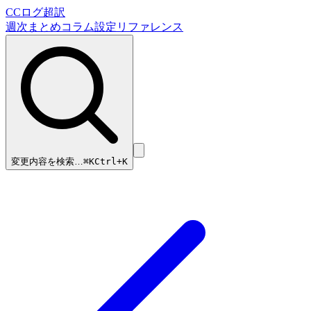
CCログ超訳
週次まとめ
コラム
設定リファレンス
変更内容を検索…
⌘
K
Ctrl+K