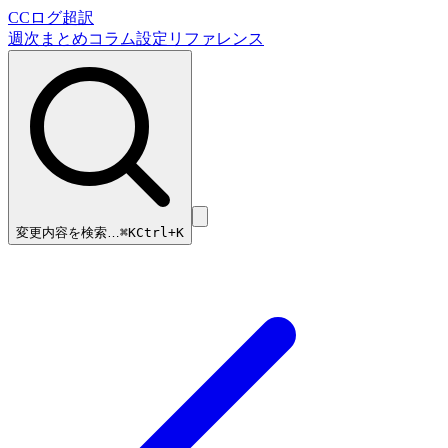
CCログ超訳
週次まとめ
コラム
設定リファレンス
変更内容を検索…
⌘
K
Ctrl+K