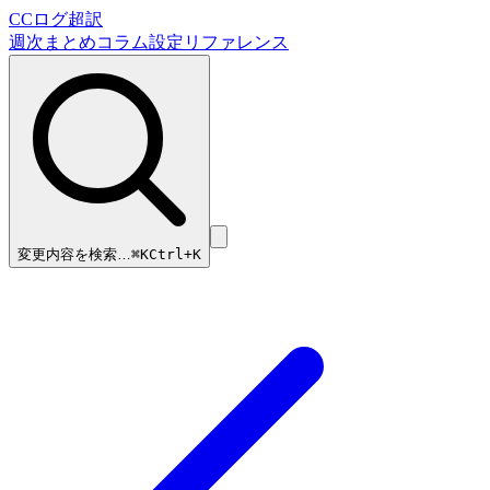
CCログ超訳
週次まとめ
コラム
設定リファレンス
変更内容を検索…
⌘
K
Ctrl+K