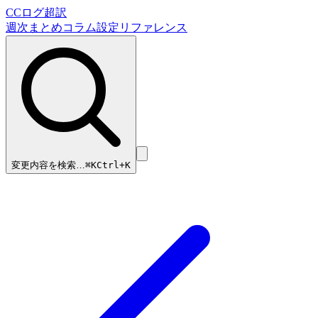
CCログ超訳
週次まとめ
コラム
設定リファレンス
変更内容を検索…
⌘
K
Ctrl+K