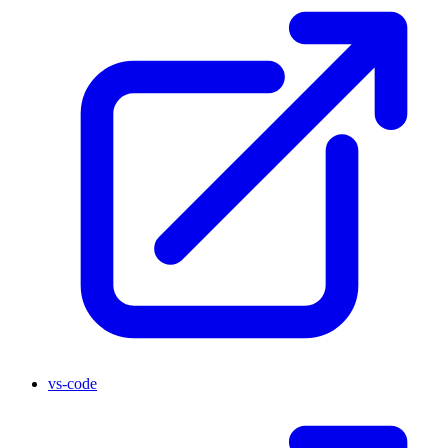
vs-code