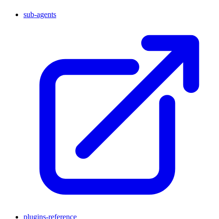
sub-agents
plugins-reference