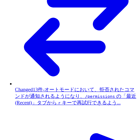
Changed
13件
-
オートモードにおいて、拒否されたコマ
ンドが通知されるようになり、
の「最近
/permissions
(Recent)」タブから
キーで再試行できるよう...
r