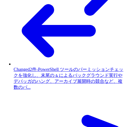
Changed
2件
-
PowerShell ツールのパーミッションチェッ
クを強化し、末尾の
によるバックグラウンド実行や
&
デバッガのハング、アーカイブ展開時の競合など、複
数のバ...