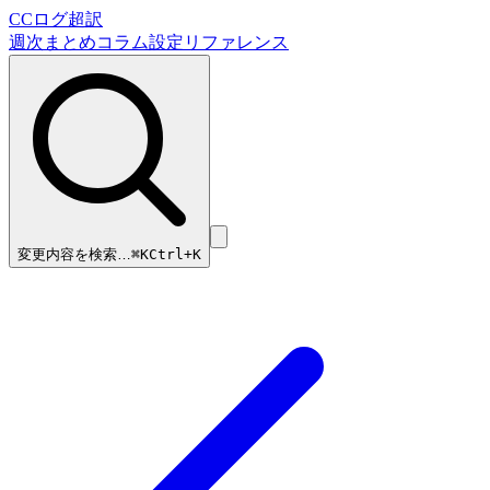
CCログ超訳
週次まとめ
コラム
設定リファレンス
変更内容を検索…
⌘
K
Ctrl+K